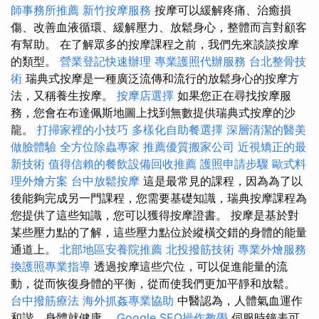
師事務所推薦
新竹按摩服務
按摩可以緩解疼痛、治癒損
傷、改善血液循環、緩解壓力、放鬆身心，整體而言對顧客
有幫助。 在了解眾多的按摩課程之前，我們先來談談按摩
的類型。
營業登記快速辦理
專業護照代辦服務
台北整骨技
術
瑞典式按摩是一種廣泛流傳和流行的放鬆身心的按摩方
法，又稱養生按摩。
按摩店選擇
如果您正在尋找按摩服
務，您會在布達佩斯地圖上找到無數提供瑞典式按摩的沙
龍。
打掃家裡的小技巧
多樣化自助餐選擇
深層清潔的醫美
做臉體驗
全方位除蟲專家
推薦優質搬家公司
近視矯正的最
新技術
值得信賴的餐飲設備回收推薦
護照申請步驟
歐式料
理外燴方案
台中放鬆按摩
這是最常見的課程，因為為了以
後能夠完成另一門課程，您需要基礎知識，瑞典按摩課程為
您提供了這些知識，您可以獲得按摩證書。 按摩是基於對
某些壓力點的了解，這些壓力點位於縱橫交錯的身體的能量
通道上。
北部地區安養院推薦
北投撥筋技術
專業外燴服務
換護照專業指導
透過按摩這些穴位，可以促進能量的流
動，從而恢復身體的平衡，從而使我們更加平靜和放鬆。
台中撥筋療法
海外抓姦專業協助
中醫認為，人體氣血運作
和諧，身體就健康。
Google SEO操作教學
伺服時鐘表可