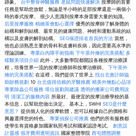
跡象。
台中整骨神醫服務
老鼠問題快速解決
按摩師的首要
任務是幫助您放鬆，無論是半小時的足部按摩還是一兩個小
時的泰式按摩。 很少人意識到按摩本身需要大量的知識。
后里按摩服務
精緻茶會點心選擇
優秀的按摩師了解身體的
結構和解剖結構、最常見的健康問題、神經和運動系統的結
構以及皮膚的解剖結構。
SEO保證排名首頁的方法
當然，
他也必須熟悉主要的骨科和皮膚科疾病，因此需要高水準的
理論訓練。
專業白內障手術指南
下午茶外燴的完美搭配
多
樣醫美項目介紹
此外，大多數學院都開設各種按摩治療課
程，培養世界一流的按摩治療師和按摩治療師。
下午茶外
燴的完美搭配
在這裡，我們提供了世界上
找台北會計師協
助財務規劃
10
台北值得信賴的牙醫推薦
精美外燴點心品項
專業除蟲公司服務
塔位規劃與建議
透明的搬家公司費用說
明
清潔工的服務內容
所最好、最便宜的按摩治療學校的基
本信息，以幫助您做出決定。 基本上，SWHI
SEO是什麼
意思？
提供個人化的按摩軟體，您可以根據自己的價格和
興趣選擇您的特色。
專業偵探公司推薦
他們的所有服務都
使學生有資格參加國家執照考試和國家認證考試。
創意設
計靈感
假牙費用透明資訊
國家整體學院
西屯體態調整