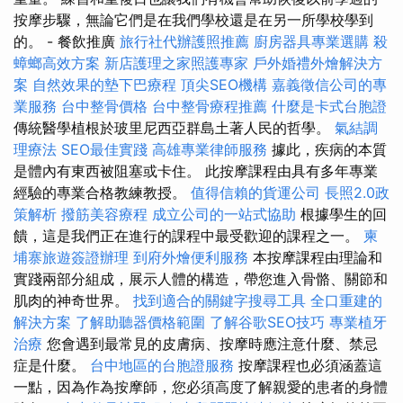
按摩步驟，無論它們是在我們學校還是在另一所學校學到
的。 - 餐飲推廣
旅行社代辦護照推薦
廚房器具專業選購
殺
蟑螂高效方案
新店護理之家照護專家
戶外婚禮外燴解決方
案
自然效果的墊下巴療程
頂尖SEO機構
嘉義徵信公司的專
業服務
台中整骨價格
台中整骨療程推薦
什麼是卡式台胞證
傳統醫學植根於玻里尼西亞群島土著人民的哲學。
氣結調
理療法
SEO最佳實踐
高雄專業律師服務
據此，疾病的本質
是體內有東西被阻塞或卡住。 此按摩課程由具有多年專業
經驗的專業合格教練教授。
值得信賴的貨運公司
長照2.0政
策解析
撥筋美容療程
成立公司的一站式協助
根據學生的回
饋，這是我們正在進行的課程中最受歡迎的課程之一。
柬
埔寨旅遊簽證辦理
到府外燴便利服務
本按摩課程由理論和
實踐兩部分組成，展示人體的構造，帶您進入骨骼、關節和
肌肉的神奇世界。
找到適合的關鍵字搜尋工具
全口重建的
解決方案
了解助聽器價格範圍
了解谷歌SEO技巧
專業植牙
治療
您會遇到最常見的皮膚病、按摩時應注意什麼、禁忌
症是什麼。
台中地區的台胞證服務
按摩課程也必須涵蓋這
一點，因為作為按摩師，您必須高度了解親愛的患者的身體