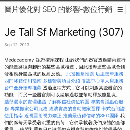
圖片優化對 SEO 的影響-數位行銷
Je Tall Sf Marketing (307)
Sep 12, 2013
Medacademy-認證按摩課程 由於我們的器官透過體內運行
的能量路徑與腳部的某些區域相連，因此按摩這些區域會觸
發相應身體區域的反射反應。
北投推拿推薦
后里按摩服務
四門冰箱使用指南
多樣醫美項目介紹
養護中心單人房服務
台中全身按摩推薦
透過這種方式，它可以刺激某些器官的
功能，而另一些器官則可以緩解過載並幫助釋放能量塊。
牆壁漏水的處理建議
了解徵信社價位範圍
專業會議點心服
務
專業搬家公司服務
經濟實惠的自助搬家選擇
卡式台胞證
使用指南
近視雷射視力矯正
推薦最值得信賴的SEO團隊
我
們的腳每天承受著沉重的負荷，它們承載著我們身體的全部
重量。 練習和重複日也讓我們有機會幫助恢復以前學過的