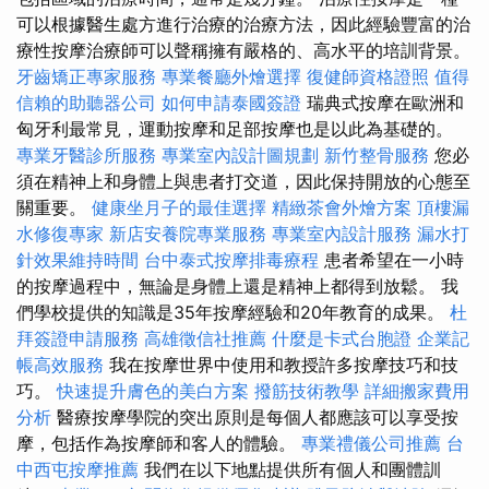
可以根據醫生處方進行治療的治療方法，因此經驗豐富的治
療性按摩治療師可以聲稱擁有嚴格的、高水平的培訓背景。
牙齒矯正專家服務
專業餐廳外燴選擇
復健師資格證照
值得
信賴的助聽器公司
如何申請泰國簽證
瑞典式按摩在歐洲和
匈牙利最常見，運動按摩和足部按摩也是以此為基礎的。
專業牙醫診所服務
專業室內設計圖規劃
新竹整骨服務
您必
須在精神上和身體上與患者打交道，因此保持開放的心態至
關重要。
健康坐月子的最佳選擇
精緻茶會外燴方案
頂樓漏
水修復專家
新店安養院專業服務
專業室內設計服務
漏水打
針效果維持時間
台中泰式按摩排毒療程
患者希望在一小時
的按摩過程中，無論是身體上還是精神上都得到放鬆。 我
們學校提供的知識是35年按摩經驗和20年教育的成果。
杜
拜簽證申請服務
高雄徵信社推薦
什麼是卡式台胞證
企業記
帳高效服務
我在按摩世界中使用和教授許多按摩技巧和技
巧。
快速提升膚色的美白方案
撥筋技術教學
詳細搬家費用
分析
醫療按摩學院的突出原則是每個人都應該可以享受按
摩，包括作為按摩師和客人的體驗。
專業禮儀公司推薦
台
中西屯按摩推薦
我們在以下地點提供所有個人和團體訓