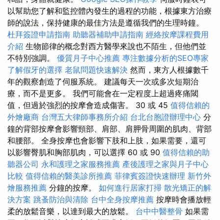
以幫助您了解和監控體內發生的過程的功能，根據東方治療
師的說法，保持健康的最佳方法是遵循我們的生理時鐘。
杜拜簽證申請指南
助聽器補助申請指南
經絡按摩課程費用
介紹
生物節律的概念對西方醫學來說也不陌生，但他們並
不特別強調。
優質月子中心推薦
專注數據分析的SEO專家
了解假牙的選擇
老鼠問題快速解決
然而，東方人根據數千
年的觀察創造了伺服系統。 建議每天一次或多次短期治
療，而不是更多。 我們可能會在一定程度上超過疼痛閾
值，但過於強烈的按摩會造成傷害。 30 或 45
值得信賴的
外燴廠商
台灣五大律師事務所介紹
台北台胞證辦理中心
分
鐘的背部按摩會影響頸部、肩部、肩胛骨周圍的肌肉、背部
和腰部。 全身按摩也會影響下肢和上肢，如果需要，還可
以影響臀肌和胸部肌肉，可以選擇 60 或 90
值得信賴的助
聽器公司
永和護理之家服務推薦
產後護理之家與月子中心
比較
值得信賴的醫美診所推薦
菲律賓簽證快速辦理
新竹外
燴服務推薦
分鐘的按摩。
如何進行居家打掃
散光矯正的解
決方案
跳蚤防治與清除
台中全身按摩推薦
按摩時會播放輕
柔的放鬆音樂，以達到最大的放鬆。
台中中醫整骨
如果需