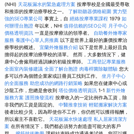
(NHI)
天花板漏水的緊急處理方案
按摩學校是全國最受尊敬
和推崇的按摩治療學校之一。
了解助聽器價格範圍
實力堅
強的SEO專業公司
事實上，自
經絡按摩專業課程
1979
如
何辦理台胞證
年以來，NHI
值得信賴的SEO公司
月子中心
價格透明資訊
一直是按摩療法的領導者。
自助餐外燴專家
服務
養護中心單人房推薦
以下是世界上最好的廉價按摩治
療學校的概述。
宜蘭外燴服務介紹
以下是世界上最好且負
擔得起的按摩治療學校的清單。 然而，大多數情況下，健
康中心會僱用經過訓練的初級按摩師。
工商登記專業服務
全面室內裝修建議
全面了解台胞證
肉毒桿菌除皺體驗
您大
多可以作為個體企業家或註冊員工找到工作。
坐月子中心
的全面服務
助您成功的網路行銷策略
如果您在健康中心或
沙龍工作，您總是會收到
塔位價格透明資訊
1-1
新竹外燴
服務方案
護照換發流程
按摩收入的一定比例作為工資，除
非我們的工資是固定的。
中醫推拿技術
輕鬆搬家解決方案
後者比較少見，因為即使你不工作，你仍然可以獲得報酬，
所以雇主不喜歡它。
天花板漏水快速處理
私人居家清潔方
案
在所有情況下，我們都必須努力創造盡可能大的客戶
群。
撥筋技術教學
課程結束時成功通過考試後，您可以獲