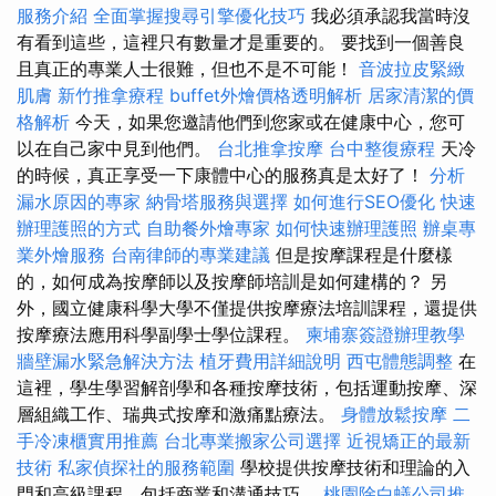
服務介紹
全面掌握搜尋引擎優化技巧
我必須承認我當時沒
有看到這些，這裡只有數量才是重要的。 要找到一個善良
且真正的專業人士很難，但也不是不可能！
音波拉皮緊緻
肌膚
新竹推拿療程
buffet外燴價格透明解析
居家清潔的價
格解析
今天，如果您邀請他們到您家或在健康中心，您可
以在自己家中見到他們。
台北推拿按摩
台中整復療程
天冷
的時候，真正享受一下康體中心的服務真是太好了！
分析
漏水原因的專家
納骨塔服務與選擇
如何進行SEO優化
快速
辦理護照的方式
自助餐外燴專家
如何快速辦理護照
辦桌專
業外燴服務
台南律師的專業建議
但是按摩課程是什麼樣
的，如何成為按摩師以及按摩師培訓是如何建構的？ 另
外，國立健康科學大學不僅提供按摩療法培訓課程，還提供
按摩療法應用科學副學士學位課程。
柬埔寨簽證辦理教學
牆壁漏水緊急解決方法
植牙費用詳細說明
西屯體態調整
在
這裡，學生學習解剖學和各種按摩技術，包括運動按摩、深
層組織工作、瑞典式按摩和激痛點療法。
身體放鬆按摩
二
手冷凍櫃實用推薦
台北專業搬家公司選擇
近視矯正的最新
技術
私家偵探社的服務範圍
學校提供按摩技術和理論的入
門和高級課程，包括商業和溝通技巧。
桃園除白蟻公司推