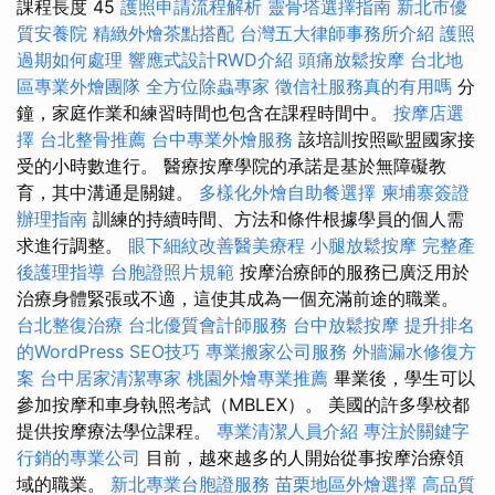
課程長度 45
護照申請流程解析
靈骨塔選擇指南
新北市優
質安養院
精緻外燴茶點搭配
台灣五大律師事務所介紹
護照
過期如何處理
響應式設計RWD介紹
頭痛放鬆按摩
台北地
區專業外燴團隊
全方位除蟲專家
徵信社服務真的有用嗎
分
鐘，家庭作業和練習時間也包含在課程時間中。
按摩店選
擇
台北整骨推薦
台中專業外燴服務
該培訓按照歐盟國家接
受的小時數進行。 醫療按摩學院的承諾是基於無障礙教
育，其中溝通是關鍵。
多樣化外燴自助餐選擇
柬埔寨簽證
辦理指南
訓練的持續時間、方法和條件根據學員的個人需
求進行調整。
眼下細紋改善醫美療程
小腿放鬆按摩
完整產
後護理指導
台胞證照片規範
按摩治療師的服務已廣泛用於
治療身體緊張或不適，這使其成為一個充滿前途的職業。
台北整復治療
台北優質會計師服務
台中放鬆按摩
提升排名
的WordPress SEO技巧
專業搬家公司服務
外牆漏水修復方
案
台中居家清潔專家
桃園外燴專業推薦
畢業後，學生可以
參加按摩和車身執照考試（MBLEX）。 美國的許多學校都
提供按摩療法學位課程。
專業清潔人員介紹
專注於關鍵字
行銷的專業公司
目前，越來越多的人開始從事按摩治療領
域的職業。
新北專業台胞證服務
苗栗地區外燴選擇
高品質