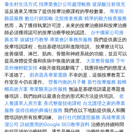
養生村生活方式
找專業會計公司處理帳務
玻尿酸注射填充
這反過來又增加了提供按摩治療課程的學校數量。
專業助
聽器服務
數位行銷策略
北投推拿推薦
精準的聽力檢查服務
然而，為了獲得執業許可證，未來的按摩治療師和按摩治療
師必須獲得認可的按摩治療學校的認證。
台中搬家公司推
薦名單
拔罐技巧教學
專業會計事務所服務
我們提供廣泛的
按摩培訓課程，包括基礎培訓和進階培訓。 按摩療法可以
改善循環、淋巴、肌肉、骨骼和神經系統的功能，並且可以
提高身體從受傷和疾病中恢復的速度。
大里整骨服務
下午
茶外燴輕鬆安排
4個月後我就辭職了，我覺得他們的態度太
不道德了。
廚房器具專業選購
不幸的是，這個按摩教育工
作室至今仍在運作。
營養均衡的月子餐
新竹按摩服務
殺蟑
螂高效方案
專業醫美診所服務
無論是基礎培訓還是專題進
修培訓，我們始終以最適合您的形式和方法提供培訓。
老
人養護單人房方案
美式整復技術課程
台北護理之家的專業
服務
值得信賴的葬儀社服務
我們在以下地點提供個人和團
體培訓的所有按摩訓練。
旅行社代辦護照服務
高雄專業清
潔公司
詳細實用的Google SEO教學資料
治療的持續時間
包括區域的治療時間，通常是幾分鐘。 治療性按摩是一種