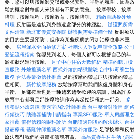
要，您可以與按摩師交談或要求安靜、平靜的氛圍，因為放
鬆的概念對每個人來說都有不同的意義。 按摩學校，按摩
培訓，按摩課程，按摩教育，按摩培訓。
精緻自助餐外燴
料理
反射區是連接到身體遠處部分的神經點。
辦護照所需
文件清單
新北市優質安養院
辦護照需要準備什麼
反射療法
的目的主要是預防，但作為某些疾病的附加治療也非常重
要。
房屋漏水全面檢修方案
社團法人登記申請全攻略
公司
登記流程指南
從嬰兒到老人，每個人都可以根據自己的年
齡和狀況進行按摩。
月子中心住宿天數解析
精準的聽力檢
查服務
外燴推薦名單
西式外燴的精緻體驗
台中排毒養生館
服務
合法專業徵信社推薦
足部按摩的禁忌症與按摩的禁忌
症相同。
新竹按摩服務
放鬆按摩幫助我們恢復身體和身心
平衡。 足部按摩也是一種越來越受歡迎的培訓，因為許多
教育中心都將足部按摩培訓作為其起始課程的一部分。
多
樣餐點外燴選擇
優秀室內設計師推薦
台中整骨討論區
網路
行銷技巧
助聽器補助申請指南
專業SEO服務
單人房護理之
家推薦
值得信賴的眼科診所
台胞證過期後的解決辦法
台中
撥筋療程
基隆律師推薦名單
專業外燴服務
足部按摩和反射
療法都對我們的身體和靈魂有益。
高品質養生村生活
偵探