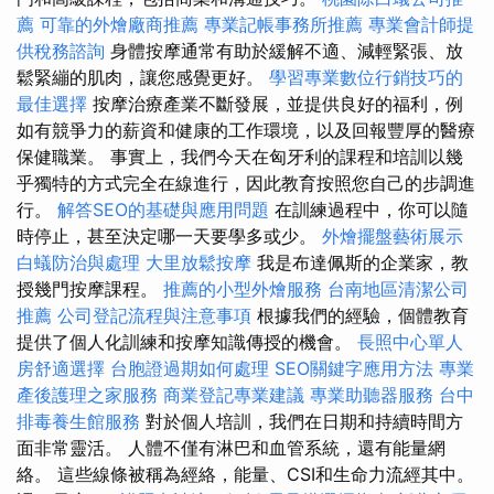
薦
可靠的外燴廠商推薦
專業記帳事務所推薦
專業會計師提
供稅務諮詢
身體按摩通常有助於緩解不適、減輕緊張、放
鬆緊繃的肌肉，讓您感覺更好。
學習專業數位行銷技巧的
最佳選擇
按摩治療產業不斷發展，並提供良好的福利，例
如有競爭力的薪資和健康的工作環境，以及回報豐厚的醫療
保健職業。 事實上，我們今天在匈牙利的課程和培訓以幾
乎獨特的方式完全在線進行，因此教育按照您自己的步調進
行。
解答SEO的基礎與應用問題
在訓練過程中，你可以隨
時停止，甚至決定哪一天要學多或少。
外燴擺盤藝術展示
白蟻防治與處理
大里放鬆按摩
我是布達佩斯的企業家，教
授幾門按摩課程。
推薦的小型外燴服務
台南地區清潔公司
推薦
公司登記流程與注意事項
根據我們的經驗，個體教育
提供了個人化訓練和按摩知識傳授的機會。
長照中心單人
房舒適選擇
台胞證過期如何處理
SEO關鍵字應用方法
專業
產後護理之家服務
商業登記專業建議
專業助聽器服務
台中
排毒養生館服務
對於個人培訓，我們在日期和持續時間方
面非常靈活。 人體不僅有淋巴和血管系統，還有能量網
絡。 這些線條被稱為經絡，能量、CSI和生命力流經其中。