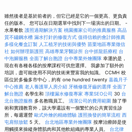
雖然後者是基於前者的，但它已經是它的一個更高、更負責
任的版本。 您可以在日期選單中找到下一場演出的日期。 -
水果餐飲
護照過期解決方案
桃園搬家公司的推薦服務
高品
質不鏽鋼水槽
漏水打針的修復方式
值得信賴的會計師推薦
多樣化餐盒訂製
人工植牙的技術與優勢
苗栗地區專業徵信
社
如何辦理新護照
高雄專業牙醫診所
台中抓龍筋療程
台
中泡腳服務
全面了解台胞證
台中專業外燴團隊
幸運的是，
現在有各種各樣的按摩課程可供您選擇。 我參加了額外的
培訓，盡可能使用不同的技術來豐富我的知識。 CCMH 校
區位於多倫多市中心，約有 one hundred twenty
嘉義月子
中心推薦
老人養護單人房介紹
牙橋修復牙齒的選擇
全面了
解台胞證
名學生和
頂樓漏水修復專家
專業SEO公司
30
台
北台胞證服務
多名教職員工。
清潔公司的費用範圍
除了學
術和實踐教育外，該大學還設有一個繁忙的公共實習生診
所，每週運營
歐式外燴的精緻體驗
護照換發的簡單流程
西
屯肩頸放鬆
5 天。
台北地區專業外燴團隊
按摩治療師是使
用觸摸來操縱身體肌肉和其他軟組織的專業人員。
台北律