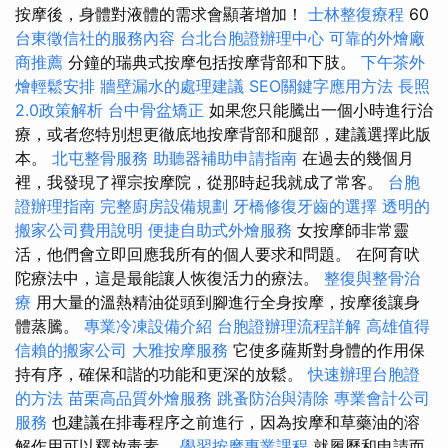
按摩後，身體對液體的需求會顯著增加！
士林整復療程
60
台東徵信社的服務內容
台北台胞證辦理中心
可靠的外燴廠
商推薦
分鐘的瑞典式按摩包括按摩背部和下肢。
下午茶外
燴輕鬆安排
牆壁漏水的處理建議
SEO關鍵字應用方法
長照
2.0政策解析
台中骨盆矯正
如果您只能騰出一個小時進行治
療，或者您特別想更徹底地按摩背部和腿部，建議選擇此版
本。
北屯整骨服務
助聽器補助申請指南
在過去的幾個月
裡，我發現了禪宗按摩院，從那時起我就成了常客。
台胞
證辦理指南
完整廚房設備規劃
牙橋修復牙齒的選擇
透明的
搬家公司費用說明
便捷自助式外燴服務
女按摩師非常靈
活，他們會立即回應我所有的個人要求和問題。 在阿育吠
陀療法中，這是最能讓人恢復活力的療法。
整復與整骨治
療
用大量的溫熱精油從頭到腳進行全身按摩，按摩後讓身
體蒸騰。
專業冷凍設備介紹
台胞證辦理流程詳解
高雄值得
信賴的搬家公司
大雅按摩服務
它使多薩斯對身體的作用保
持有序，確保和諧的功能和更深的放鬆。
快速辦理台胞證
的方法
苗栗高品質外燴服務
跳蚤防治與清除
專業會計公司
服務
也建議在排毒程序之前進行，因為按摩和草藥油的溶
解作用可以釋放毒素。
學習按摩專業課程
就履歷和申請而