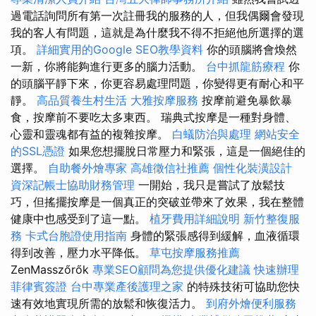
過電話詢問所有第一次註冊我的服務的人，但我偶爾會發現
我的客人有問題，這就是為什麼我不得不拒絕他所選擇的選
項。
詳細實用的Google SEO教學資料
你的頭腦將會煥然
一新，你將能夠進行更多的腦力活動。
台中抓龍筋療程
你
的頭腦平靜下來，你更容易處理問題，你變得更有耐心和平
靜。
高品質養生村生活
大雅按摩服務
按摩前避免暴飲暴
食，按摩前不要吃太多東西。 瑞典式按摩是一種對身體、
心靈和靈魂都有益的複雜按摩。
白蟻防治與處理
網站安全
的SSL憑證
如果您想擺脫日常壓力和緊張，這是一個絕佳的
選擇。
自助餐外燴專家
高雄徵信社推薦
個性化裝潢設計
資深記帳士協助財務管理
一開始，我只是嘗試了放鬆技
巧，但搖擺按摩是一個真正的突破並帶來了效果，我在整體
健康中也感受到了這一點。
植牙費用詳細說明
新竹整復服
務
卡式台胞證使用指南
身體的緊張感得到緩解，血液循環
得到改善，壓力水平降低。
草屯按摩服務推薦
ZenMasszőrők
專業SEO顧問為您提供優化建議
快速辦理
菲律賓簽證
台中專業產後護理之家
的特殊技術可協助您快
速有效地實現所需的放鬆和恢復活力。
到府外燴便利服務