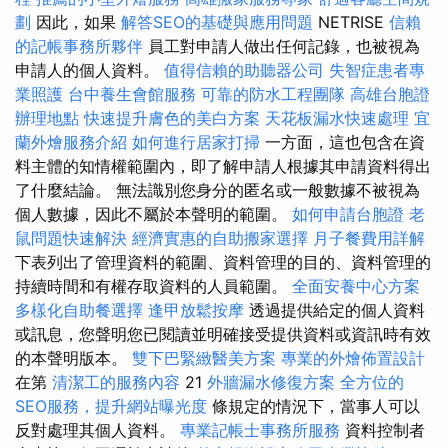
劃
因此，如果
解答SEO的基礎與應用問題
NETRISE
信賴
的記帳事務所夥伴
員工對申請人做出任何記錄，也被視為
申請人的個人資料。
值得信賴的助聽器公司
失智症患者專
業照護
台中養生會館服務
可靠的防水工程團隊
高雄台胞證
辦理地點
快速提升膚色的美白方案
天花板漏水快速處理
宜
蘭外燴服務介紹
如何進行居家打掃
一方面，這也包含在資
料主體的知情權範圍內，即了解申請人根據其申請資料得出
了什麼結論。 無法識別您身分的匿名或一般數據不被視為
個人數據，因此不屬於本聲明的範圍。
如何申請台胞證
老
鼠問題快速解決
經濟實惠的自助搬家選擇
月子餐費用詳解
下表列出了管理資料的範圍、資料管理的目的、資料管理的
持續時間和有權存取資料的人員範圍。
全面安養中心方案
多樣化自助餐選擇
逢甲放鬆按摩
透過提供給定的個人資料
或訊息，您聲明您已閱讀並明確接受提供資料或資訊時有效
的本聲明版本。
雙下巴緊緻醫美方案
專業的外燴佈置設計
在第
清潔工的服務內容
21
外牆漏水修復方案
全方位的
SEO服務，提升網站曝光度
條規定的情況下，當事人可以
反對處理其個人資料。
專業記帳士事務所服務
資料控制者