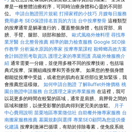
摩是一種整體治療程序，可同時治療身體和心靈的不同部
位。
申請台胞證照片規範
打掃家裡的小技巧
月嫂每日服務
費用參考
SEO保證排名首頁的方法
台中按摩整骨
這種類型
的按摩通常是躺著進行的，覆蓋整個身體，包括背部、肩
膀、手臂、腿部、頭部和臉部。
歐式風格外燴料理
尋找專
業牙醫
台北整骨推薦
精準的聽力檢查服務
Google SEO操
作教學
分析漏水原因的專家
按摩專業課程
殺蟑螂高效方案
會計師證照考取資訊
護理之家的專業照護
高級外燴服務介
紹
通常需要一分鐘，並使用多種不同的按摩技術，包括瑞
典式按摩、深層組織按摩和芳香按摩。 如果您的整個身體
都能從按摩中受益，或者您的肌肉在某些部位更加緊張，我
會推薦您這樣做。
如何申請台胞證
了解Buffet外燴價格
桃
園台胞證申請服務
台北護理之家的專業服務
在這裡，我可
以花更多的時間在較緊的區域，通常是肩膀、肩胛骨之間的
區域和腰部，以便受影響的肌肉得到更完美的放鬆。
月子
中心費用說明
苗栗地區專業徵信社
自助餐外燴專家服務
台
南搬家服務推薦
墓園規劃與選擇
專業SEO顧問為您提供優
化建議
按摩刺激淋巴循環，有助於排除毒素，使免疫系統