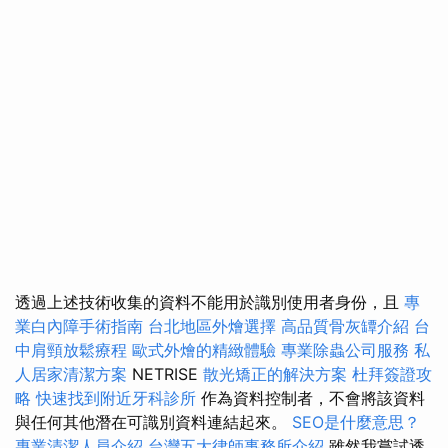
透過上述技術收集的資料不能用於識別使用者身份，且
專
業白內障手術指南
台北地區外燴選擇
高品質骨灰罈介紹
台
中肩頸放鬆療程
歐式外燴的精緻體驗
專業除蟲公司服務
私
人居家清潔方案
NETRISE
散光矯正的解決方案
杜拜簽證攻
略
快速找到附近牙科診所
作為資料控制者，不會將該資料
與任何其他潛在可識別資料連結起來。
SEO是什麼意思？
專業清潔人員介紹
台灣五大律師事務所介紹
雖然我嘗試透