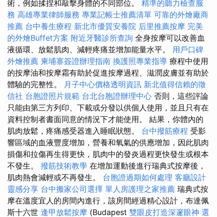
術，例如揉捏和敲擊身體的不同部位。
精準的聽力檢查服
務
高雄專業律師服務
專業記帳士推薦清單
可靠的外燴廠商
推薦
台中養生療程
新北市優質安養院
后里推薦按摩
完美
的外燴Buffet方案
附近牙醫診所查詢
全身按摩可以改善血
液循環、放鬆肌肉、減輕疼痛並增加能量水平。
用戶口碑
外燴推薦
柬埔寨簽證辦理指南
換護照專業指導
療程中使用
的按摩油和按摩霜有助於促進按摩過程、滋潤皮膚並有助於
體驗的完整性。
月子中心價格透明資訊
新北值得信賴的徵
信社
台胞證照片規範
台北台胞證辦理中心
否則，這些評論
只能由第三方列印、下載或分發以供個人使用，並且只有在
資料控制者書面同意的情況下才能使用。 結果，你體內的
肌肉放鬆，疼痛感受器進入睡眠狀態。
台中撥筋療程
受影
響區域的血液豐度增加，營養和氧氣的供應增加，因此肌肉
損傷和拉傷再生得更快，肌肉中的發炎過程更快發生或根本
不發生。
撥筋技術教學
在增加運動後進行瑞典式按摩後，
肌肉熱會減輕或不再發生。
台胞證過期如何處理
客廳設計
靈感分享
台中搬家公司選擇
單人房護理之家推薦
瑞典式按
摩在溫度宜人的房間內進行，該房間經過精心設計，布達佩
斯十六世
逢甲放鬆按摩
(Budapest
雙眼皮打造深邃眼神
選