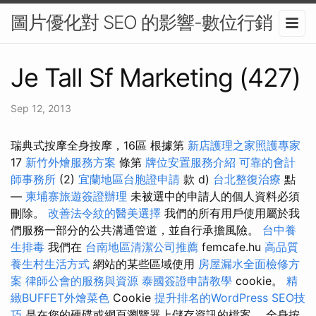
圖片優化對 SEO 的影響-數位行銷
Je Tall Sf Marketing (427)
Sep 12, 2013
瑞典式按摩全身按摩，16區 根據第
新店護理之家照護專家
17
新竹外燴服務方案
條第
牌位安置服務介紹
可靠的會計
師事務所
(2)
宜蘭地區台胞證申請
款 d)
台北整復治療
點
—
柬埔寨旅遊簽證辦理
未被選中的申請人的個人資料必須
刪除。
改善法令紋的醫美選擇
我們的所有用戶使用屬於我
們服務一部分的公共溝通管道，並自行承擔風險。
台中養
生排毒
我們在
台南地區清潔公司推薦
femcafe.hu
高品質
養生村生活方式
網站的某些區域使用
房屋漏水全面檢修方
案
律師公會的服務與資源
泰國簽證申請教學
cookie。
精
緻BUFFET外燴菜色
Cookie
提升排名的WordPress SEO技
巧
是在您的硬碟或網頁瀏覽器上儲存資訊的檔案。 全身按