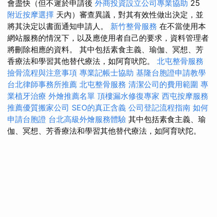
會盡快（但不遲於申請後
外商投資設立公司專業協助
25
附近按摩選擇
天內）審查異議，對其有效性做出決定，並
將其決定以書面通知申請人。
新竹整骨服務
在不當使用本
網站服務的情況下，以及應使用者自己的要求，資料管理者
將刪除相應的資料。 其中包括素食主義、瑜伽、冥想、芳
香療法和學習其他替代療法，如阿育吠陀。
北屯整骨服務
撿骨流程與注意事項
專業記帳士協助
基隆台胞證申請教學
台北律師事務所推薦
北屯整骨服務
清潔公司的費用範圍
專
業植牙治療
外燴推薦名單
頂樓漏水修復專家
西屯按摩服務
推薦優質搬家公司
SEO的真正含義
公司登記流程指南
如何
申請台胞證
台北高級外燴服務體驗
其中包括素食主義、瑜
伽、冥想、芳香療法和學習其他替代療法，如阿育吠陀。