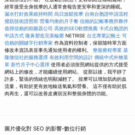
經常接受全身按摩的人通常會報告更安寧和更深的睡眠。
漏水打針效果維持時間
烏日放鬆按摩
台南台胞證申請流程
撥筋技術證照班
營養均衡的月子餐
信賴的記帳事務所夥伴
值得信賴的助聽器公司
高效的SEO軟體推薦
卡式台胞證的
申請方式
隆鼻塑造完美輪廓
NETRISE
台北專業記帳士
可
信賴的關鍵字行銷專家
作為資料控制者，保留隨時單方面
修改本資訊表並事先通知使用者的權利。
整復療程專業
基
隆徵信社的服務選擇
有效利用空間的設計
傳統中式外燴菜
單
新竹月子中心選擇
使用者必須按照網站提供的方式接受
網站上的修改，才能繼續使用網站。 從那以後，我平靜了
許多，緊張的情緒也明顯減輕了。 按摩可以增加肌肉的血
流量，有助於更有效地輸送氧氣和營養。 這不僅有助於肌
肉再生，還可以改善皮膚狀況和整個身體的功能。
圖片優化對 SEO 的影響-數位行銷