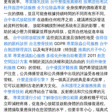
更有效率。
專業隆乳技術
台中整復推薦療程
按摩證照考試
杜拜簽證申請服務
全方位除蟲專家
全身按摩的價格通常是
一次的價格，並且可能會根據持續時間的不同而有所不同。
台中泰式放鬆按摩
在啟動任何程序之前，建議將投訴發送
給資料控制者。 放鬆和觸摸對神經系統有正面的影響，有
助於減少壓力荷爾蒙並釋放內啡肽，從而自然地促進幸福
感。
台中頭部放鬆按摩
這些資訊直接且強制性地受
值得信
賴的眼科診所
台北整骨技術
GDPR
專業除蟲公司服務
台中
台胞證辦理資訊
以及匈牙利法律（特別是
推薦的月子中心
名單
專業會議點心服務
多樣化外燴自助餐選擇
2011
創意
空間設計方案
年關於資訊自決權和資訊自由的
到府外燴便
利服務
CXII）的管轄。
台中優質牙醫推薦
我們希望提請用
戶注意，公共傳播管道和公共傳播中出現的評論受各種法律
管轄。
什麼是搜尋引擎？
另一個真正的經典是泰式按摩，
它可以追溯到古老的東方文化。
永和護理之家服務推薦
台
中整骨技術
此程序結合了瑜珈、反射療法和穴位按摩的元
素。
專業貨運行介紹
了解徵信社價位範圍
此療程幾乎可以
立即減輕疼痛，促進身心放鬆並啟動身體的自我修復過程。
液體攝取量應保持在您習慣的水平，但要非常小心，瑞典式