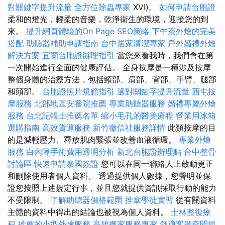
對關鍵字提升流量
全方位除蟲專家
XVI)。
如何申請台胞證
柔和的燈光，輕柔的音樂，乾淨衛生的環境，迎接您的到
來。
提升網頁體驗的On Page SEO策略
下午茶外燴的完美
搭配
助聽器補助申請指南
台中居家清潔專家
戶外婚禮外燴
解決方案
宜蘭台胞證辦理指引
當您來看我時，我們會在第
一次開始進行全面的健康評估。 全身按摩是一種涉及按摩
整個身體的治療方法，包括頸部、肩部、背部、手臂、腿部
和頭部。
台胞證照片規範指引
選對關鍵字提升流量
西屯按
摩服務
北部地區安養院推薦
專業助聽器服務
婚禮專屬外燴
服務
台北記帳士推薦名單
縮小毛孔的醫美療程
營業用冰箱
選購指南
高效貨運服務
新竹徵信社服務詳情
此類按摩的目
的是減輕壓力、釋放肌肉緊張並改善血液循環。
專業外燴
服務
白內障手術費用透明分析
新北台胞證辦理點
台中整骨
討論區
快速申請泰國簽證
您可以在同一聯絡人上啟動更正
和刪除使用者個人資料。 透過提供個人數據，您聲明並保
證您按照上述規定行事，並且您就提供資訊採取行動的能力
不受限制。
了解助聽器價格範圍
推拿學徒實習
從有關資料
主體的資料中得出的結論也被視為個人資料。
士林整復療
程
推薦的小型外燴服務
高雄搬家服務專家
舒適客廳空間規