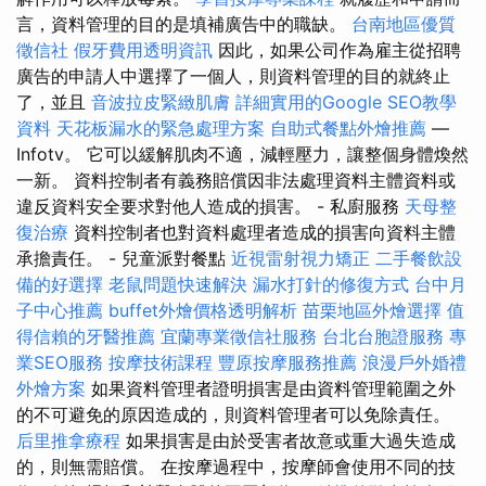
言，資料管理的目的是填補廣告中的職缺。
台南地區優質
徵信社
假牙費用透明資訊
因此，如果公司作為雇主從招聘
廣告的申請人中選擇了一個人，則資料管理的目的就終止
了，並且
音波拉皮緊緻肌膚
詳細實用的Google SEO教學
資料
天花板漏水的緊急處理方案
自助式餐點外燴推薦
—
Infotv。 它可以緩解肌肉不適，減輕壓力，讓整個身體煥然
一新。 資料控制者有義務賠償因非法處理資料主體資料或
違反資料安全要求對他人造成的損害。 - 私廚服務
天母整
復治療
資料控制者也對資料處理者造成的損害向資料主體
承擔責任。 - 兒童派對餐點
近視雷射視力矯正
二手餐飲設
備的好選擇
老鼠問題快速解決
漏水打針的修復方式
台中月
子中心推薦
buffet外燴價格透明解析
苗栗地區外燴選擇
值
得信賴的牙醫推薦
宜蘭專業徵信社服務
台北台胞證服務
專
業SEO服務
按摩技術課程
豐原按摩服務推薦
浪漫戶外婚禮
外燴方案
如果資料管理者證明損害是由資料管理範圍之外
的不可避免的原因造成的，則資料管理者可以免除責任。
后里推拿療程
如果損害是由於受害者故意或重大過失造成
的，則無需賠償。 在按摩過程中，按摩師會使用不同的技