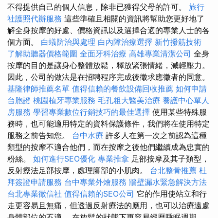
不得提供自己的個人信息，除非已獲得父母的許可。
旅行
社護照代辦服務
這些準確且相關的資訊將幫助您更好地了
解全身按摩的好處、價格資訊以及選擇合適的專業人士的各
個方面。
白蟻防治與處理
白內障治療選擇
新竹撥筋技術
了解助聽器價格範圍
全面牙科治療
高雄專業清潔公司
全身
按摩的目的是讓身心整體放鬆，釋放緊張情緒，減輕壓力。
因此，公司的做法是在招聘程序完成後徵求應徵者的同意。
基隆律師推薦名單
值得信賴的餐飲設備回收推薦
如何申請
台胞證
桃園植牙專業服務
毛孔粗大醫美治療
養護中心單人
房服務
學習專業數位行銷技巧的最佳選擇
使用某些特殊服
務時，也可能適用特定的資料保護條件，我們將在使用特定
服務之前告知您。
台中水療
許多人在第一次之前認為這種
類型的按摩不適合他們，而在按摩之後他們繼續成為忠實的
粉絲。
如何進行SEO優化
專業推拿
足部按摩及其子類型，
反射療法足部按摩，處理腳部的小肌肉。
台北整骨推薦
杜
拜簽證申請服務
台中專業外燴服務
牆壁漏水緊急解決方法
台北專業徵信社
值得信賴的SEO公司
它的作用使站立和行
走更容易且無痛，但透過反射療法的應用，也可以治療遠處
身體部位的不適。 在放鬆的狀態下更容易經歷睡眠週期，