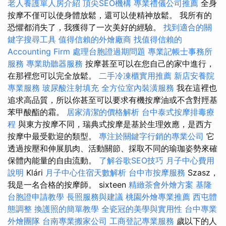
老人養護單人房介紹
頂尖SEO機構
專業禮儀公司推薦
全身
按摩不僅可以使身體放鬆，還可以使精神放鬆。 我所有的
恐懼都消失了，我獲得了一次美好的經驗。
找到適合的關
鍵字搜尋工具
值得信賴的外燴廠商
找值得信賴的
Accounting Firm
處理台胞證過期問題
專業記帳士事務所
服務
專業助聽器服務
按摩甚至可以在您自己的家中進行，
在那裡您可以完全放鬆。
二手冷凍櫃實用推薦
新店安養院
專業服務
玻尿酸注射填充
全方位室內裝潢服務
我在這裡也
追求高品質，所以你甚至可以要求有機按摩油或不含對羥基
苯甲酸酯的霜。
居家清潔的價格解析
台中泰式按摩排毒療
程
與東方按摩不同，瑞典式按摩是基於生理效應，是西方
按摩中最受歡迎的類型。
專注於關鍵字行銷的專業公司
它
透過按壓和伸展肌肉、活動關節、採取不同的瑜珈姿勢來確
保體內能量的自由流動。
了解谷歌SEO技巧
月子中心費用
說明
Klári
月子中心住宿天數解析
台中市按摩服務
Szasz，
我是一名合格的按摩師。 sixteen
精緻茶會外燴方案
基隆
台胞證申請教學
長照服務與建議
桃園外燴專業推薦
西屯體
態調整
換護照的簡單教學
全瓷冠的美學與實用性
台中專業
外燴團隊
台南專業搬家公司
工商登記專業服務
歲以下的人